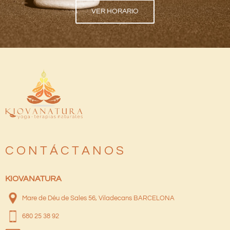
VER HORARIO
C O N T Á C T A N O S
KIOVANATURA
Mare de Déu de Sales 56, Viladecans BARCELONA
680 25 38 92