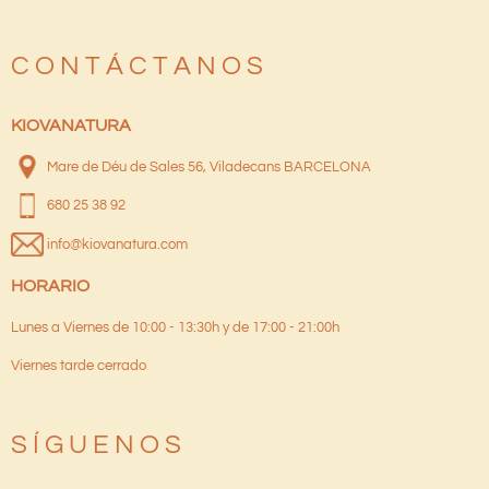
C O N T Á C T A N O S
KIOVANATURA
Mare de Déu de Sales 56, Viladecans BARCELONA
680 25 38 92
info@kiovanatura.com
HORARIO
Lunes a Viernes de 10:00 - 13:30h y de 17:00 - 21:00h
Viernes tarde cerrado
S Í G U E N O S