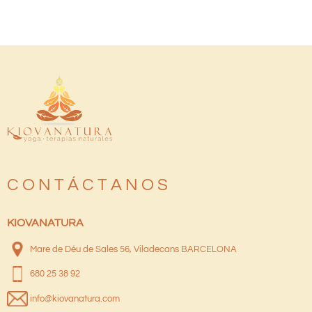
C O N T Á C T A N O S
KIOVANATURA
Mare de Déu de Sales 56, Viladecans BARCELONA
680 25 38 92
info@kiovanatura.com