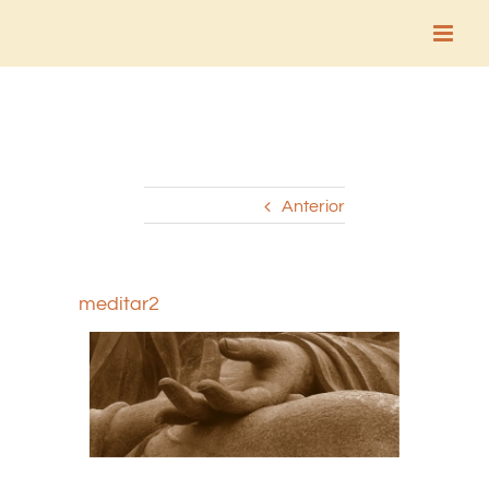
Saltar
al
contenido
Anterior
meditar2