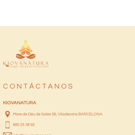
C O N T Á C T A N O S
KIOVANATURA
Mare de Déu de Sales 56, Viladecans BARCELONA
680 25 38 92