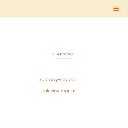
Saltar
al
contenido
Anterior
raleway-regular
raleway-regular